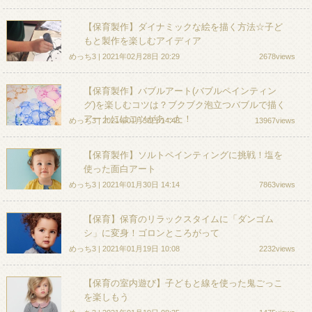
【保育製作】ダイナミックな絵を描く方法☆子ど
もと製作を楽しむアイディア
めっち3 | 2021年02月28日 20:29
2678views
【保育製作】バブルアート(バブルペインティン
グ)を楽しむコツは？ブクブク泡立つバブルで描く
アートにはコツがあった！
めっち3 | 2021年01月30日 14:48
13967views
【保育製作】ソルトペインティングに挑戦！塩を
使った面白アート
めっち3 | 2021年01月30日 14:14
7863views
【保育】保育のリラックスタイムに「ダンゴム
シ」に変身！ゴロンところがって
めっち3 | 2021年01月19日 10:08
2232views
【保育の室内遊び】子どもと線を使った鬼ごっこ
を楽しもう