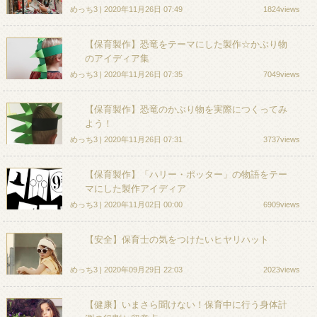
めっち3 | 2020年11月26日 07:49
1824views
【保育製作】恐竜をテーマにした製作☆かぶり物
のアイディア集
めっち3 | 2020年11月26日 07:35
7049views
【保育製作】恐竜のかぶり物を実際につくってみ
よう！
めっち3 | 2020年11月26日 07:31
3737views
【保育製作】「ハリー・ポッター」の物語をテー
マにした製作アイディア
めっち3 | 2020年11月02日 00:00
6909views
【安全】保育士の気をつけたいヒヤリハット
めっち3 | 2020年09月29日 22:03
2023views
【健康】いまさら聞けない！保育中に行う身体計