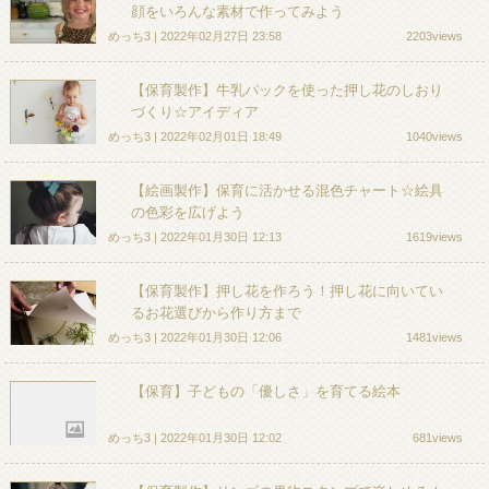
顔をいろんな素材で作ってみよう
めっち3 | 2022年02月27日 23:58
2203views
【保育製作】牛乳パックを使った押し花のしおり
づくり☆アイディア
めっち3 | 2022年02月01日 18:49
1040views
【絵画製作】保育に活かせる混色チャート☆絵具
の色彩を広げよう
めっち3 | 2022年01月30日 12:13
1619views
【保育製作】押し花を作ろう！押し花に向いてい
るお花選びから作り方まで
めっち3 | 2022年01月30日 12:06
1481views
【保育】子どもの「優しさ」を育てる絵本
めっち3 | 2022年01月30日 12:02
681views