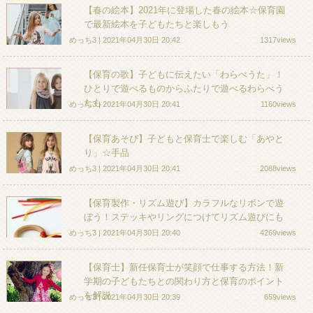
【春の絵本】2021年に登場した春の絵本☆保育園
で最新絵本を子どもたちと楽しもう
めっち3 | 2021年04月30日 20:42
1317views
【保育の歌】子どもに伝えたい「わらべうた」！
ひとりで遊べるものからふたりで遊べるわらべう
たも
めっち3 | 2021年04月30日 20:41
1160views
【保育あそび】子どもと保育士で楽しむ「あやと
り」☆手品
めっち3 | 2021年04月30日 20:41
2088views
【保育製作・リズム遊び】カラフルなリボンで遊
ぼう！ステッキやリングにつけてリズム遊びにも
めっち3 | 2021年04月30日 20:40
4269views
【保育士】新任保育士が笑顔で仕事する方法！新
学期の子どもたちとの関わり方と保育のポイント
を解説
めっち3 | 2021年04月30日 20:39
659views