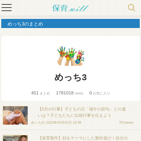
toggle
navigation
めっち3のまとめ
めっち3
451
1781018
0
まとめ
views
お気に入り
【5月の行事】子どもの日「端午の節句」との違
いは？子どもたちに伝統行事を伝えよう
めっち3 | 2022年03月01日 19:38
767views
【保育製作】顔をテーマにした製作遊び！自分の