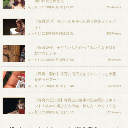
測の役割と留意点
めっち3 | 2020年09月29日 22:02
2934views
【保育製作】段ボールを使った乗り物集☆アイデ
ィア
めっち3 | 2020年09月29日 22:01
3067views
【保育製作】子どもたちと作ってみたくなる保育
製作のヒント
めっち3 | 2020年09月29日 22:00
984views
【環境・製作】保育に活用できるオシャレな小瓶
を使ったアート
めっち3 | 2020年09月29日 19:48
1370views
【保育の豆知識】保育士の絵本の読み聞かせポイ
ント！絵本の選び方や準備・持ち方・めくり方な
ど
めっち3 | 2020年08月31日 15:12
1247views