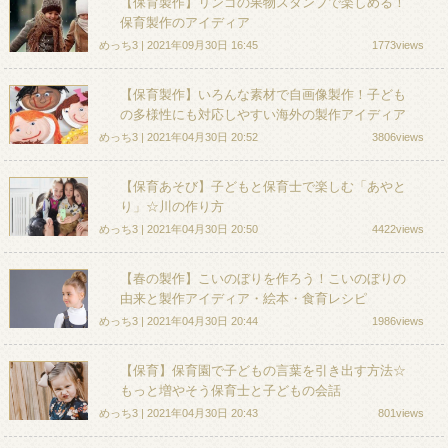
【保育製作】リンゴの果物スタンプで楽しめる！
保育製作のアイディア
めっち3 | 2021年09月30日 16:45
1773views
【保育製作】いろんな素材で自画像製作！子ども
の多様性にも対応しやすい海外の製作アイディア
めっち3 | 2021年04月30日 20:52
3806views
【保育あそび】子どもと保育士で楽しむ「あやと
り」☆川の作り方
めっち3 | 2021年04月30日 20:50
4422views
【春の製作】こいのぼりを作ろう！こいのぼりの
由来と製作アイディア・絵本・食育レシピ
めっち3 | 2021年04月30日 20:44
1986views
【保育】保育園で子どもの言葉を引き出す方法☆
もっと増やそう保育士と子どもの会話
めっち3 | 2021年04月30日 20:43
801views