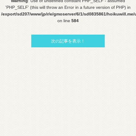
Warning
: Use of undefined constant PHP_SELF - assumed
'PHP_SELF' (this will throw an Error in a future version of PHP) in
/export/sd207/www/jp/r/e/gmoserver/6/1/sd0835861/hoikuwill.me/
on line
584
次の記事を表示！