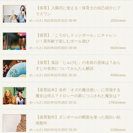
【保育】入園式に使える！保育士の自己紹介にプ
ラスワン
めっち3 | 2021年03月31日 00:45
1832views
【保育】「ころがしドッジボール」にチャレン
ジ！異年齢で楽しむボール遊び
めっち3 | 2021年03月30日 09:09
5620views
【保育】落語「じゅげむ」の名前の意味は？あら
すじや名前についてかんたん解説
めっち3 | 2021年02月28日 20:32
4066views
【保育絵本】名作「オズの魔法使い」に登場する
魔女は何人？ドロシーの家につぶされた魔女は？
めっち3 | 2021年02月28日 20:31
17602views
【保育製作】ダンボールの断面を使った面白い絵
画製作
めっち3 | 2021年02月28日 20:30
2189views