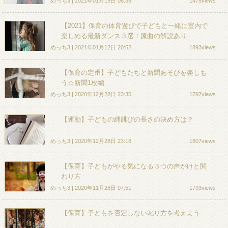
めっち3 | 2021年01月19日 08:35
1475views
【2021】保育の体育遊びで子どもと一緒に室内で
楽しめる最新ダンス３選！原曲の解説あり
めっち3 | 2021年01月12日 20:52
1893views
【保育の定番】子どもたちと新聞あそびを楽しも
う☆新聞1枚編
めっち3 | 2020年12月28日 23:35
1797views
【運動】子どもの縄跳びの長さの決め方は？
めっち3 | 2020年12月28日 23:18
1807views
【保育】子どもがやる気になる３つの声がけと関
わり方
めっち3 | 2020年11月26日 07:51
1793views
【保育】子どもを否定しない叱り方を考えよう