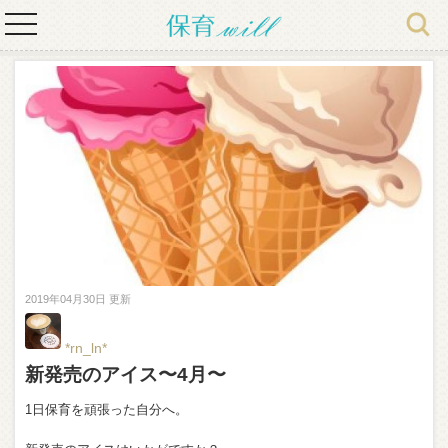
toggle
navigation
2019年04月30日 更新
*rn_ln*
新発売のアイス〜4月〜
1日保育を頑張った自分へ。