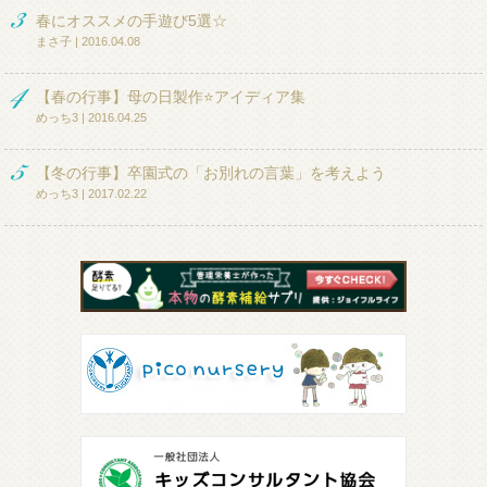
春にオススメの手遊び5選☆
まさ子 | 2016.04.08
【春の行事】母の日製作⭐アイディア集
めっち3 | 2016.04.25
【冬の行事】卒園式の「お別れの言葉」を考えよう
めっち3 | 2017.02.22