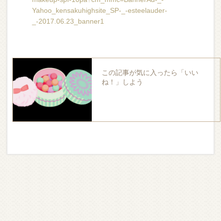
Yahoo_kensakuhighsite_SP-_-esteelauder-
_-2017.06.23_banner1
この記事が気に入ったら「いい
ね！」しよう