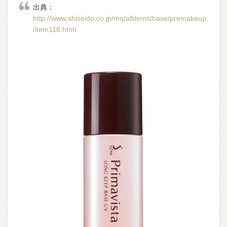
出典：
http://www.shiseido.co.jp/mq/allitems/base/premakeup
/item118.html