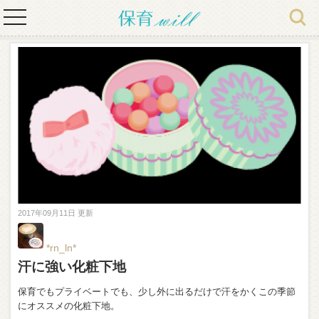
toggle
navigation
2017年09月11日 更新
*rn_ln*
汗に強い化粧下地
保育でもプライベートでも、少し外に出るだけで汗をかくこの季節
にオススメの化粧下地。