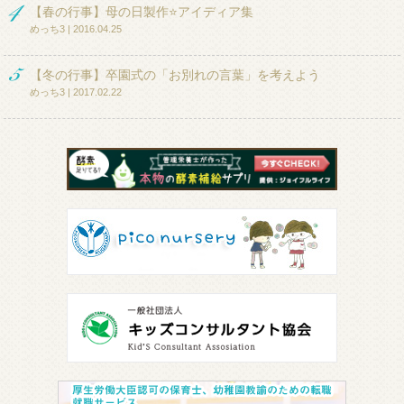
【春の行事】母の日製作⭐アイディア集
めっち3 | 2016.04.25
【冬の行事】卒園式の「お別れの言葉」を考えよう
めっち3 | 2017.02.22