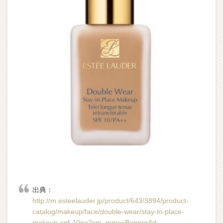
出典：
http://m.esteelauder.jp/product/643/3894/product-
catalog/makeup/face/double-wear/stay-in-place-
makeup-spf-10pa?cm_mmc=BannerAd-_-