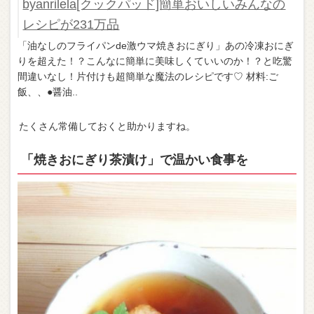
byanrilela[クックパッド]簡単おいしいみんなの
レシピが231万品
「油なしのフライパンde激ウマ焼きおにぎり」あの冷凍おにぎ
りを超えた！？こんなに簡単に美味しくていいのか！？と吃驚
間違いなし！片付けも超簡単な魔法のレシピです♡ 材料:ご
飯、、●醤油..
たくさん常備しておくと助かりますね。
「焼きおにぎり茶漬け」で温かい食事を