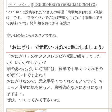
ディッシュ](ID:50f240d757e0fa0a102fd470)
SnapDishに投稿されたhoさんの料理「簡単焼きおにぎり茶漬
け」です。「フライパンで焼けば失敗なし♪(´ε｀ ) 簡単にでき
て美味い(^^)」簡単 焼きおにぎり 茶漬け
寒い日の朝にもオススメですね。
「おにぎり」で元気いっぱいに過ごしましょう♪
「おにぎり」のオススメレシピを4選ご紹介しました
が、いかがでしたか？
朝のあわただしい時間には、簡単で手早くつくれるの
がポイントですよね！
おにぎりなので、元来手早くつくれるモノですが、ち
ょっと具材に気を使うと、栄養満点なおにぎりになり
ますよ～。
ぜひ、つくってみて下さいね。