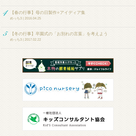
【春の行事】母の日製作⭐アイディア集
めっち3 | 2016.04.25
【冬の行事】卒園式の「お別れの言葉」を考えよう
めっち3 | 2017.02.22