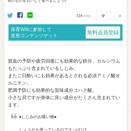
旬のものをおいしく食べましょう‼︎
724
view
0
保育Willに参加して
無料会員登録
造形コンテンツゲット
貧血の予防や疲労回復にも効果的な鉄分、カルシウム
もたっぷり含まれているしじみ。
また二日酔いにも効果があるとされる必須アミノ酸オ
ルニチン。
肥満予防にも効果的な旨味成分コハク酸。
小さな貝ですが身体に良い成分がたくさん含まれてい
ます。
●しじみのお吸い物●
しょうがも使っているのでさっぱり‼︎