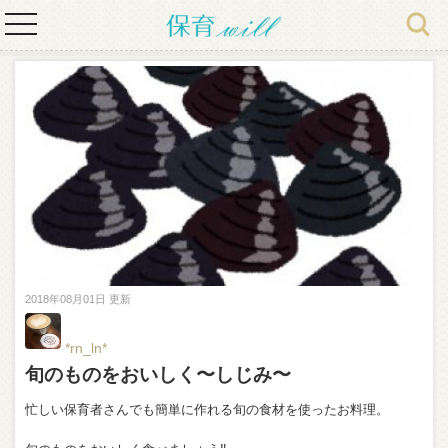
toggle
navigation
2018年08月01日 更新
*rn_ln*
旬のものをおいしく〜しじみ〜
忙しい保育者さんでも簡単に作れる旬の食材を使ったお料理。