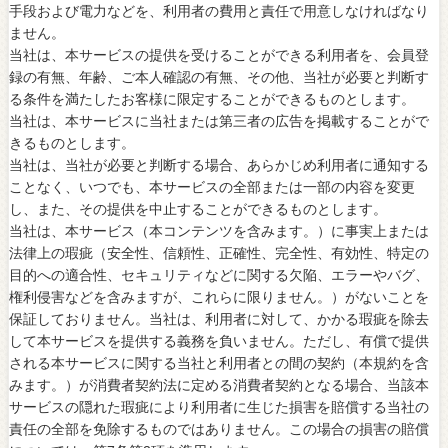
手段および電力などを、利用者の費用と責任で用意しなければなり
ません。
当社は、本サービスの提供を受けることができる利用者を、会員登
録の有無、年齢、ご本人確認の有無、その他、当社が必要と判断す
る条件を満たしたお客様に限定することができるものとします。
当社は、本サービスに当社または第三者の広告を掲載することがで
きるものとします。
当社は、当社が必要と判断する場合、あらかじめ利用者に通知する
ことなく、いつでも、本サービスの全部または一部の内容を変更
し、また、その提供を中止することができるものとします。
当社は、本サービス（本コンテンツを含みます。）に事実上または
法律上の瑕疵（安全性、信頼性、正確性、完全性、有効性、特定の
目的への適合性、セキュリティなどに関する欠陥、エラーやバグ、
権利侵害などを含みますが、これらに限りません。）がないことを
保証しておりません。当社は、利用者に対して、かかる瑕疵を除去
して本サービスを提供する義務を負いません。ただし、有償で提供
される本サービスに関する当社と利用者との間の契約（本規約を含
みます。）が消費者契約法に定める消費者契約となる場合、当該本
サービスの隠れた瑕疵により利用者に生じた損害を賠償する当社の
責任の全部を免除するものではありません。この場合の損害の賠償