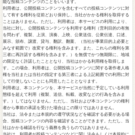
能な投稿コンテンツのことをいいます。
利用者は、公開投稿コンテンツを含むすべての投稿コンテンツに対
して有する権利を従前どおり保持し、当社がかかる権利を取得する
ことはありません。ただし、利用者は、本サービスの利用により、
当社に対し、公開投稿コンテンツを利用する権利（営利目的の有無
を問わず、複製、上演、演奏、上映、公衆送信、公衆伝達、口述、
展示、頒布、譲渡、貸与、翻訳、翻案、（当社が事業目的上必要と
みなす範囲で）改変する権利を含みます。また、これらの権利を第
三者に再許諾する権利を含みます。）を無償でかつ無期限に、地域
の限定なく許諾したこととなり、当社はかかる利用権を取得しま
す。この場合、利用者は、公開投稿コンテンツに関する著作者人格
権を当社または当社の指定する第三者による上記範囲での利用に対
して行使しないことにも同意したこととなります。
利用者は、本コンテンツを、本サービスが当然に予定している利用
態様を超えて利用（複製、送信、転載、改変などの行為を含みま
す。）してはなりません。ただし、当社および本コンテンツの権利
者から事前の承諾を受けた場合はこの限りではありません。
当社は、法令または本規約の遵守状況などを確認する必要がある場
合、投稿コンテンツの内容を確認することができます。ただし、当
社はかかる確認を行なう義務を負うものではありません。
当社は、利用者が投稿コンテンツなどに関し法令もしくは本規約に