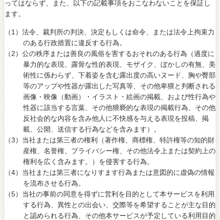
ってはならず、また、以下の記載事項をおこなわないことを保証し
ます。
（1）法令、裁判所の判決、決定もしくは命令、または法令上拘束力
のある行政措置に違反する行為。
（2）公の秩序または善良の風俗を害するおそれのある行為（過度に
暴力的な表現、露骨な性的表現、モザイク、ぼかしの有無、美
術性に係わらず、下着姿を含む露出度の高いヌード、胸や臀部
等のアップや性器が露出した写真等、その他卑猥と判断される
画像・映像（動画）・イラスト・絵画の掲載、および性行為や
性器に該当する言葉、その他猥褻的な表現の掲載行為、その他
反社会的な内容を含み他人に不快感を与える表現を投稿、掲
載、公開、送信する行為などを含みます）。
（3）当社または第三者の権利（著作権、商標権、特許権等の知的財
産権、名誉権、プライバシー権、その他法令上または契約上の
権利を広く含みます。）を侵害する行為。
（4）当社または第三者になりすます行為または意図的に虚偽の情報
を流布させる行為。
（5）当社の事前の同意を得ずに営利を目的として本サービスを利用
する行為、異性との出会い、交際等を希望することが主な目的
と認められる行為、その他本サービスが予定している利用目的