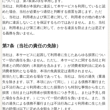
については、第7条第2項を準用します。
当社は、利用者が本規約に違反して本サービスを利用していると認
めた場合、当社が必要かつ適切と判断する措置を講じます。ただ
し、当社は、利用者および第三者に対して、利用者その他の者が本
規約に違反しないことを保証するものではありません。また、当社
は、利用者および第三者に対して、かかる違反を防止または是正す
る義務を負いません。
第7条（当社の責任の免除）
当社は、本サービスに起因して利用者に生じたあらゆる損害につい
て一切の責任を負いません。ただし、本サービスに関する当社と利
用者との間の契約（本規約を含みます。）が消費者契約法に定める
消費者契約となる場合、本項の免責規定は適用されません。
前項ただし書に定める場合であっても、当社は、当社の過失（重過
失を除きます。以下、本項において同じ。）による債務不履行また
は不法行為により利用者に生じた損害のうち特別な事情から生じた
損害（当社または利用者が損害発生につき予見し、または予見し得
た場合を含みます。）について一切の責任を負いません。また、当
社の過失による債務不履行または不法行為により利用者に生じた損
害の賠償は以下に定める金額を上限とします。