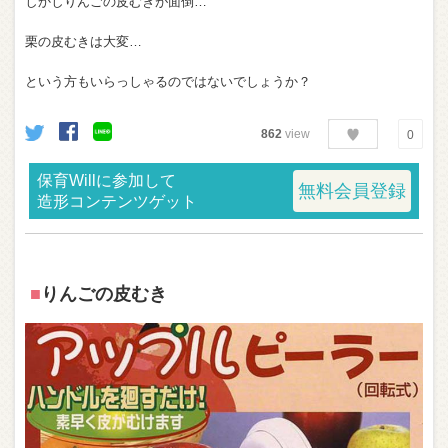
しかしりんごの皮むきが面倒…
栗の皮むきは大変…
という方もいらっしゃるのではないでしょうか？
862
view
0
保育Willに参加して
無料会員登録
造形コンテンツゲット
■
りんごの皮むき