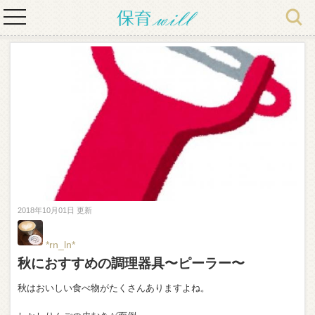
toggle
navigation
2018年10月01日 更新
*rn_ln*
秋におすすめの調理器具〜ピーラー〜
秋はおいしい食べ物がたくさんありますよね。