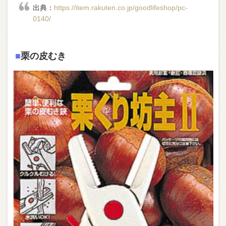
出典：
https://item.rakuten.co.jp/goodlifeshop/pc-
0140/
■
栗の皮むき