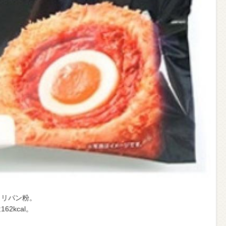
カリパン粉。
2kcal。