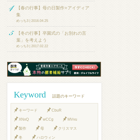
【春の行事】母の日製作⭐アイディア
集
めっち3 | 2016.04.25
【冬の行事】卒園式の「お別れの言
葉」を考えよう
めっち3 | 2017.02.22
Keyword
話題のキーワード
キーワード
CbuR
XNxQ
wCCg
MVvu
製作
母
クリスマス
冬
ハロウィン