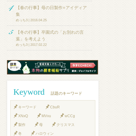
【春の行事】母の日製作⭐アイディア
集
めっち3 | 2016.04.25
【冬の行事】卒園式の「お別れの言
葉」を考えよう
めっち3 | 2017.02.22
Keyword
話題のキーワード
キーワード
CbuR
XNxQ
MVvu
wCCg
製作
母
クリスマス
冬
ハロウィン