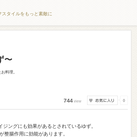
フスタイルをもっと素敵に
ず〜
たお料理。
744
0
view
イジングにも効果があるとされているゆず。
が整腸作用に効能があります。