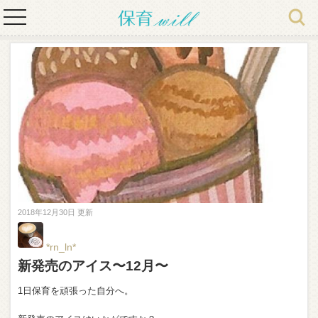
toggle
navigation
2018年12月30日 更新
*rn_ln*
新発売のアイス〜12月〜
1日保育を頑張った自分へ。