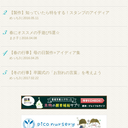
【製作】知っていたら特をする！スタンプのアイディア
めっち3 | 2016.05.11
春にオススメの手遊び5選☆
まさ子 | 2016.04.08
【春の行事】母の日製作⭐アイディア集
めっち3 | 2016.04.25
【冬の行事】卒園式の「お別れの言葉」を考えよう
めっち3 | 2017.02.22