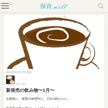
toggle
navigation
2019年01月27日 更新
*rn_ln*
新発売の飲み物〜1月〜
出勤前に、保育の休憩中に、1日の終わりに。