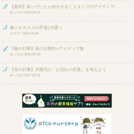
【製作】知っていたら特をする！スタンプのアイディア
めっち3 | 2016.05.11
春にオススメの手遊び5選☆
まさ子 | 2016.04.08
【春の行事】母の日製作⭐アイディア集
めっち3 | 2016.04.25
【冬の行事】卒園式の「お別れの言葉」を考えよう
めっち3 | 2017.02.22