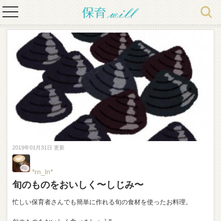
toggle
navigation
2019年01月31日 更新
*rn_ln*
旬のものをおいしく〜しじみ〜
忙しい保育者さんでも簡単に作れる旬の食材を使ったお料理。