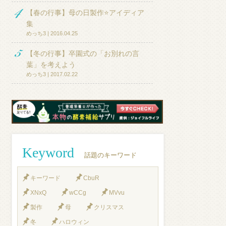
【春の行事】母の日製作⭐アイディア
集
めっち3 | 2016.04.25
【冬の行事】卒園式の「お別れの言
葉」を考えよう
めっち3 | 2017.02.22
Keyword
話題のキーワード
キーワード
CbuR
XNxQ
wCCg
MVvu
製作
母
クリスマス
冬
ハロウィン