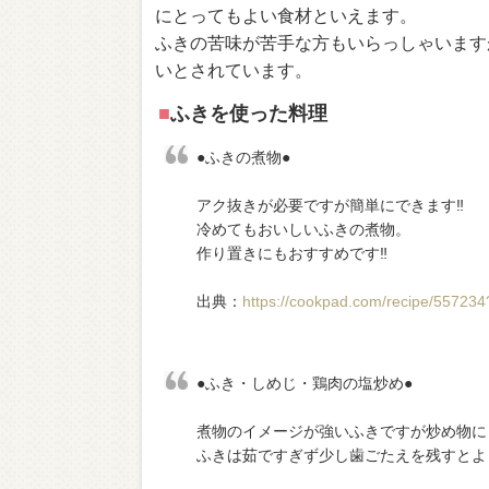
にとってもよい食材といえます。
ふきの苦味が苦手な方もいらっしゃいます
いとされています。
■
ふきを使った料理
●ふきの煮物●
アク抜きが必要ですが簡単にできます‼︎
冷めてもおいしいふきの煮物。
作り置きにもおすすめです‼︎
出典：
https://cookpad.com/recipe/55723
●ふき・しめじ・鶏肉の塩炒め●
煮物のイメージが強いふきですが炒め物に
ふきは茹ですぎず少し歯ごたえを残すとよ