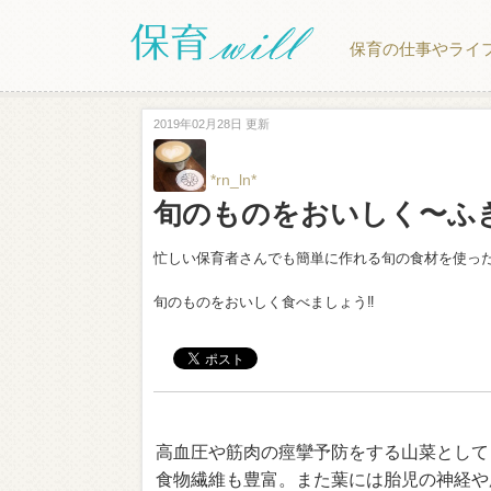
保育の仕事やライ
2019年02月28日 更新
*rn_ln*
旬のものをおいしく〜ふ
忙しい保育者さんでも簡単に作れる旬の食材を使っ
旬のものをおいしく食べましょう‼︎
高血圧や筋肉の痙攣予防をする山菜として
食物繊維も豊富。また葉には胎児の神経や