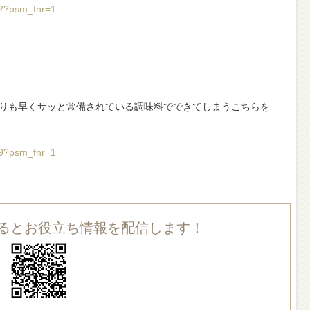
22?psm_fnr=1
りも早くサッと常備されている調味料でできてしまうこちらを
69?psm_fnr=1
録するとお役立ち情報を配信します！