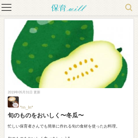
toggle
navigation
2019年05月31日 更新
*rn_ln*
旬のものをおいしく〜冬瓜〜
忙しい保育者さんでも簡単に作れる旬の食材を使ったお料理。