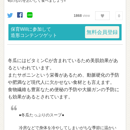
旬のものをおいしく食べましょう‼︎
1868
view
0
保育Willに参加して
無料会員登録
造形コンテンツゲット
冬瓜にはビタミンCが含まれているため美肌効果があ
るといわれています。
またサポニンという栄養があるため、動脈硬化の予防
や肥満など現代人に欠かせない食材とも言えます。
食物繊維も豊富なため便秘の予防や大腸ガンの予防に
も効果があるとされています。
●冬瓜たっぷりのスープ●
冷房などで身体を冷やしてしまいがちな季節に温かい