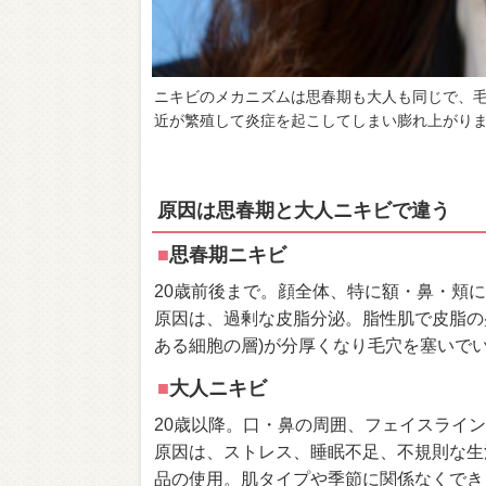
ニキビのメカニズムは思春期も大人も同じで、
近が繁殖して炎症を起こしてしまい膨れ上がり
原因は思春期と大人ニキビで違う
■
思春期ニキビ
20歳前後まで。顔全体、特に額・鼻・頬
原因は、過剰な皮脂分泌。脂性肌で皮脂の
ある細胞の層)が分厚くなり毛穴を塞いで
■
大人ニキビ
20歳以降。口・鼻の周囲、フェイスライ
原因は、ストレス、睡眠不足、不規則な生
品の使用。肌タイプや季節に関係なくでき