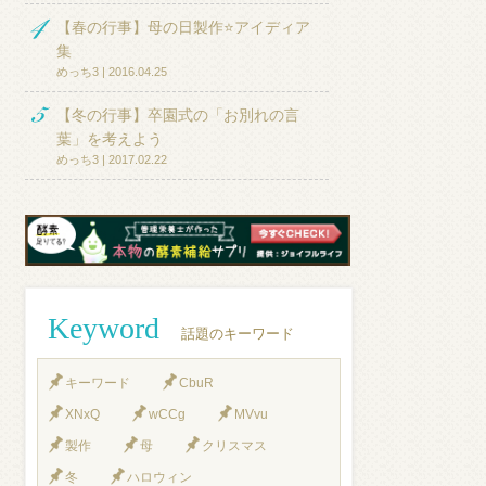
【春の行事】母の日製作⭐アイディア
集
めっち3 | 2016.04.25
【冬の行事】卒園式の「お別れの言
葉」を考えよう
めっち3 | 2017.02.22
Keyword
話題のキーワード
キーワード
CbuR
XNxQ
wCCg
MVvu
製作
母
クリスマス
冬
ハロウィン